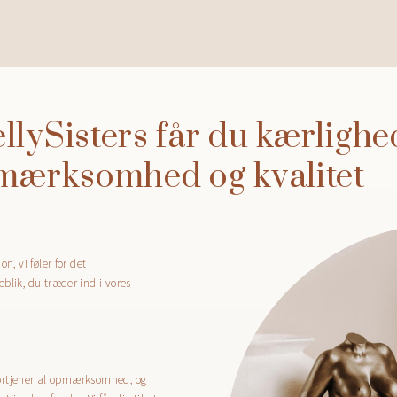
llySisters får du kærlighe
mærksomhed og kvalitet
n, vi føler for det
blik, du træder ind i vores
e fortjener al opmærksomhed, og