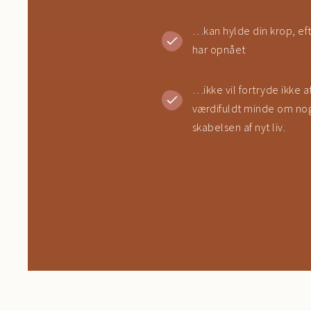
…kan hylde din krop, eft
har opnået
…ikke vil fortryde ikke a
værdifuldt minde om nog
skabelsen af ​​nyt liv.