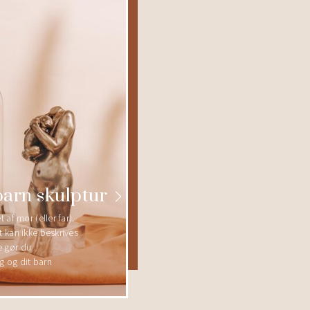
arn skulptur
 af mor (eller far).
t kan ikke beskrives
e gør du
g og dit barn