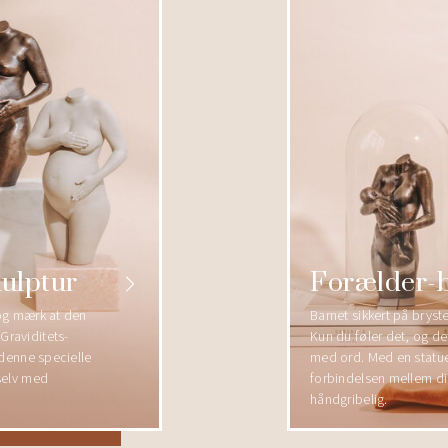
kulptur
Forælder-b
 og mærk at den
Barnet sikkert på brystet
Graviditets-
Kun du føler det, og de
l denne specielle
med ord. Med en statu
 selv med
forbindelsen mellem di
håndgribelig.