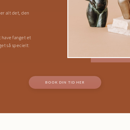
er alt det, den
t have fanget et
et så specielt:
BOOK DIN TID HER