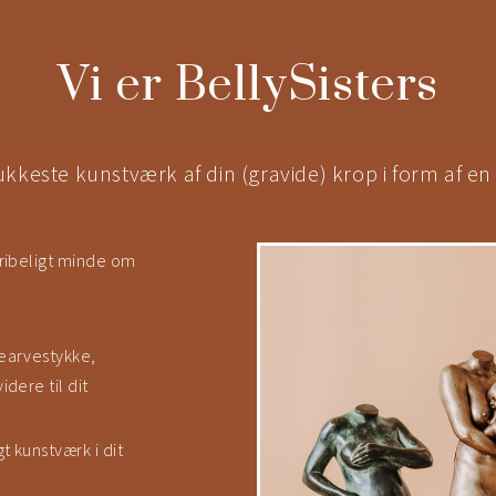
Vi er BellySisters
kkeste kunstværk af din (gravide) krop i form af en
gribeligt minde om
earvestykke,
dere til dit
t kunstværk i dit