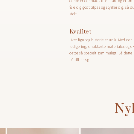
derfor er der plads til en tåre og et smil.
føle dig godt tilpas og styrker dig, så d
stolt.
Kvalitet
Hver figur og historie er unik. Med den
redigering, smukkeste materialer, og e
dette så specielt som muligt. Så dette 
på dit ansigt.
Nyl