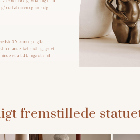
 Vi er her for dig. Vi får dig til at
u går ud af døren og føler dig
 bedste 3D-scanner, digital
kstra manuel behandling, gør vi
minde vil altid bringe et smil
igt fremstillede statue