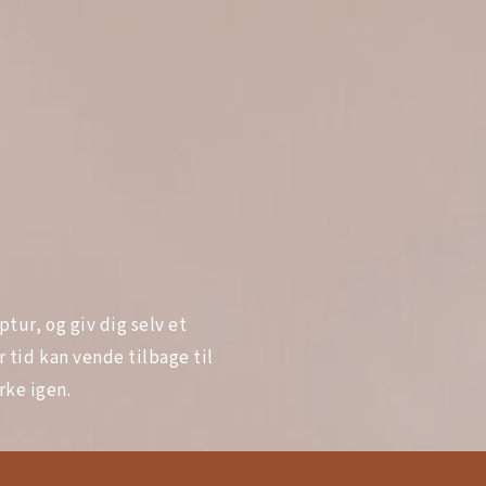
ptur, og giv dig selv et
r tid kan vende tilbage til
rke igen.