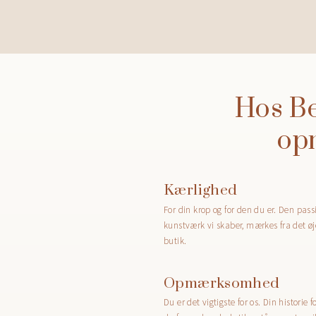
Hos Be
op
Kærlighed
For din krop og for den du er. Den passio
kunstværk vi skaber, mærkes fra det øje
butik.
Opmærksomhed
Du er det vigtigste for os. Din histori