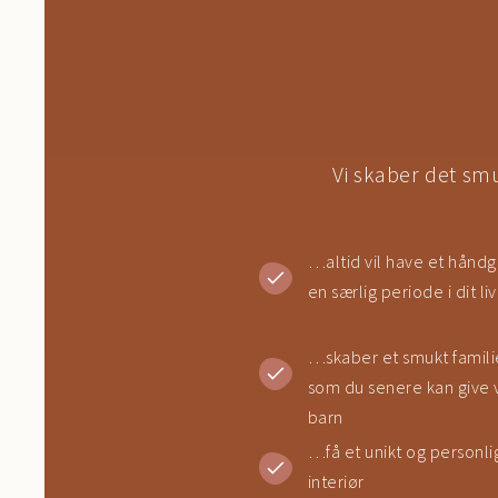
Vi skaber det smu
…altid vil have et hånd
en særlig periode i dit liv
…skaber et smukt famili
som du senere kan give vi
barn
…få et unikt og personlig
interiør