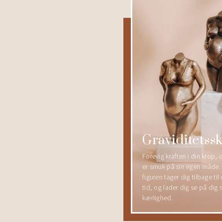
Graviditetss
Forevig kraften i din krop,
er smuk på sin egen måde. 
figuren tager dig tilbage ti
tid, og lader dig se på dig
kærlighed.