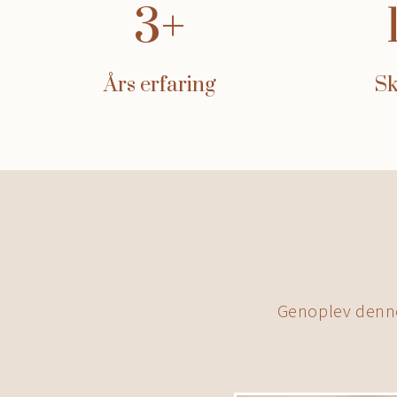
3
Års erfaring
Sk
Genoplev denne 